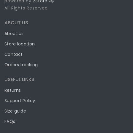
powered by
zStore
All Rights Reserved
ABOUT US
AFW Competition Kettlebell, Kugelhantel,
Unisex Erwachsene, Unisex-Erwachsene,
About us
19144, blau, 12 kg
Store location
45,25 €
Contact
Kettlebells mit Kugel und Griff aus einem Stück für eine
Orders tracking
lange Haltbarkeit mit hochwertigem Eisen und
USEFUL LINKS
Kalibrierung.Breite und glatte Basis Die Textur ...
more Details
Returns
Support Policy
ADD TO CART
Size guide
FAQs