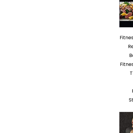
Fitne
Re
B
Fitne
T
S