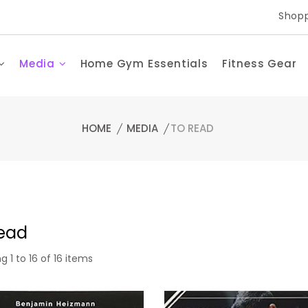
Shopp
Media
Home Gym Essentials
Fitness Gear
HOME
MEDIA
TO READ
read
g 1 to 16 of 16 items