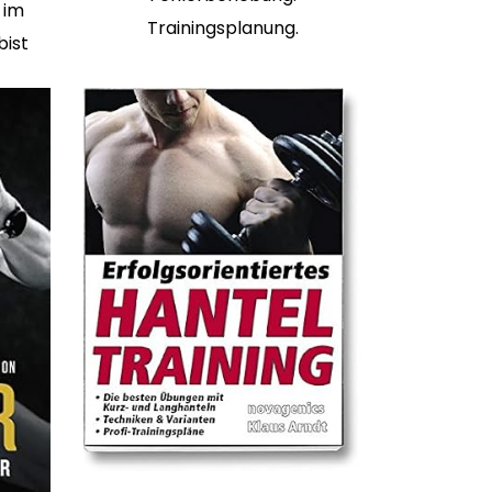
 im
Trainingsplanung.
bist