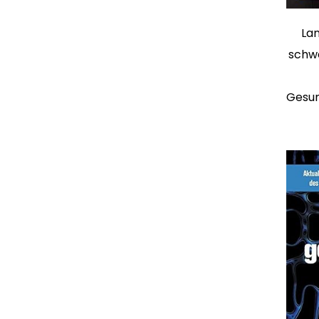
Lan
schwe
Gesun