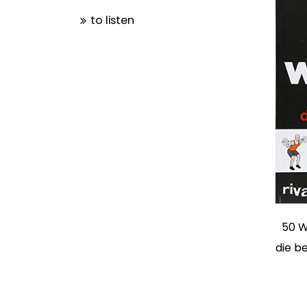
to listen
50 W
die b