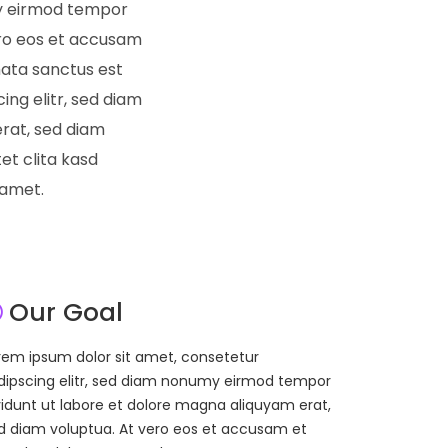
my eirmod tempor
ero eos et accusam
mata sanctus est
ing elitr, sed diam
rat, sed diam
et clita kasd
 amet.
Our Goal
rem ipsum dolor sit amet, consetetur
dipscing elitr, sed diam nonumy eirmod tempor
vidunt ut labore et dolore magna aliquyam erat,
d diam voluptua. At vero eos et accusam et