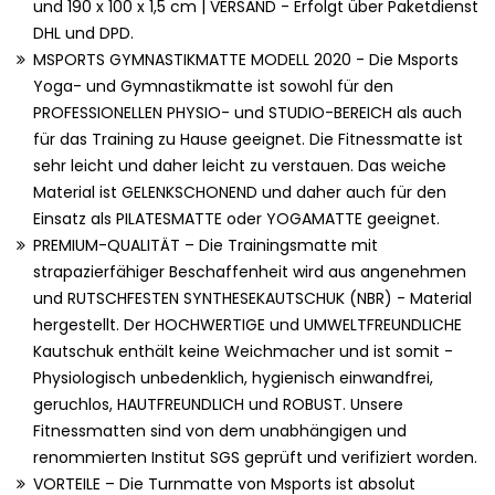
und 190 x 100 x 1,5 cm | VERSAND - Erfolgt über Paketdienst
DHL und DPD.
MSPORTS GYMNASTIKMATTE MODELL 2020 - Die Msports
Yoga- und Gymnastikmatte ist sowohl für den
PROFESSIONELLEN PHYSIO- und STUDIO-BEREICH als auch
für das Training zu Hause geeignet. Die Fitnessmatte ist
sehr leicht und daher leicht zu verstauen. Das weiche
Material ist GELENKSCHONEND und daher auch für den
Einsatz als PILATESMATTE oder YOGAMATTE geeignet.
PREMIUM-QUALITÄT – Die Trainingsmatte mit
strapazierfähiger Beschaffenheit wird aus angenehmen
und RUTSCHFESTEN SYNTHESEKAUTSCHUK (NBR) - Material
hergestellt. Der HOCHWERTIGE und UMWELTFREUNDLICHE
Kautschuk enthält keine Weichmacher und ist somit -
Physiologisch unbedenklich, hygienisch einwandfrei,
geruchlos, HAUTFREUNDLICH und ROBUST. Unsere
Fitnessmatten sind von dem unabhängigen und
renommierten Institut SGS geprüft und verifiziert worden.
VORTEILE – Die Turnmatte von Msports ist absolut