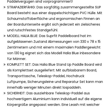
Paddelvergügen sind vorprogrammiert!
STRAPAZIERFÄHIG: Das sorgfältig zusammengestellte SUP
Board besteht aus einer doppelschichtigen PVC Hülle. Mit
Schaumstoffoberfläche und ergonomischen Finnen an
der Boardunterseite ergibt sich jederzeit ein zielsicheres
und rutschfestes Standgefühl.
MODELL HALIA BLUE: Das Suprfit Paddelboard hat im
aufgeblasenen Zustand Abmessungen von 330 x 78 x 15
Zentimetern und mit einem maximalen Paddlergewicht
von 130 kg eignet sich das Modell Halia Blue inbesondere
für Männer.
KOMPLETT SET: Das Halia Blue Stand Up Paddle Board wird
als Komplettset ausgeliefert: Mit aufblasbarem Board,
Transporttasche, Teleskop-Paddel, Hochdruck
Luftpumpe, Sicherungsleine und Reparatur Set kann man
innerhalb weniger Minuten direkt lospaddeln.
SICHERHEIT: Das ausziehbare Teleskop-Paddel aus
hochwertigem Aluminium kann individuell auf die eigene
Körpergröße angepasst werden. Eine Leash mit weicher