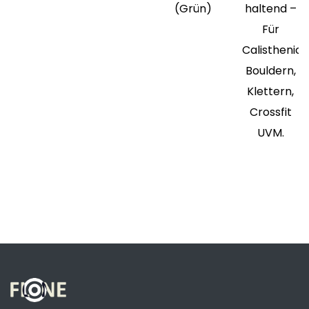
( Grün)
haltend –
Für
Calisthenics
Bouldern,
Klettern,
Crossfit
UVM.