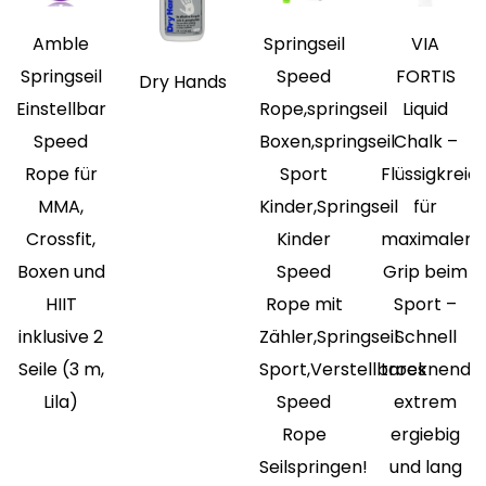
Amble
Springseil
VIA
Springseil
Speed
FORTIS
Dry Hands
Einstellbar
Rope,springseil
Liquid
Speed
Boxen,springseil
Chalk –
Rope für
Sport
Flüssigkreid
MMA,
Kinder,Springseil
für
Crossfit,
Kinder
maximalen
Boxen und
Speed
Grip beim
HIIT
Rope mit
Sport –
inklusive 2
Zähler,Springseil
Schnell
Seile (3 m,
Sport,Verstellbares
trocknend,
Lila)
Speed
extrem
Rope
ergiebig
Seilspringen!
und lang