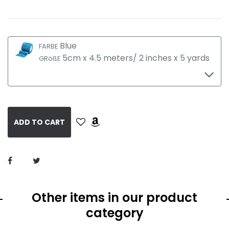
Blue
FARBE
5cm x 4.5 meters/ 2 inches x 5 yards
GRößE
ADD TO CART
Other items in our product
category