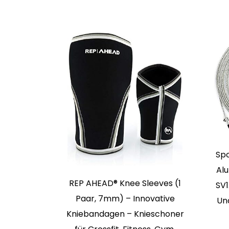
niebandage
Spo
lau, L
Alu
REP AHEAD®️ Knee Sleeves (1
SV1
Paar, 7mm) – Innovative
Und
Kniebandagen – Knieschoner