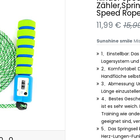
Zähler,Sprin
Speed Rope 
11,99 €
15,9
Sunshine smile
Mis
1、Einstellbar: Das
Lagersystem und 
2、Komfortabel: Da
Handfläche selbst
3、Abmessung: Unse
Länge einzustell
4、Bestes Geschen
ist es sehr weich
Training wie ande
geeignet sind, ver
5、Das Springseil
Herz-Lungen-Funk