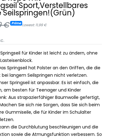
gseil Sport,Verstellbares
Seilspringen!( Grün)
9 €
Prime
Lowest: 11,99 €
c.
 Springseil für Kinder ist leicht zu ändern, ohne
Lasteisenblock.
s Springseil hat Polster an den Griffen, die die
 bei langem Seilspringen nicht verletzen.
r Springseil ist anpassbar. Es ist einfach, die
en, am besten für Teenager und Kinder
k: Aus strapazierfähiger Baumwolle gefertigt,
. Machen Sie sich nie Sorgen, dass Sie sich beim
re Gummiseile, die für Kinder im Schulalter
letzen.
 kann die Durchblutung beschleunigen und die
tion sowie die Atmungsfunktion verbessern. So