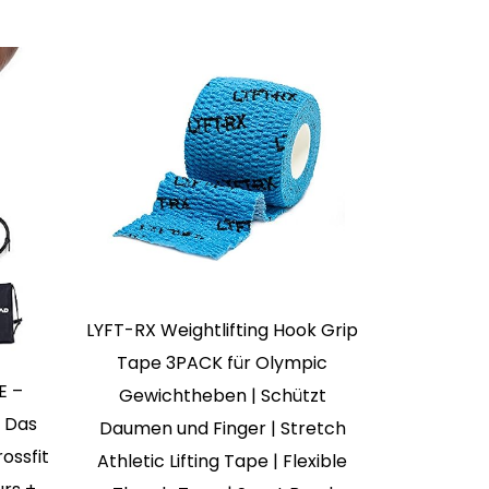
LYFT-RX Weightlifting Hook Grip
Tape 3PACK für Olympic
E –
Dry Hand
Gewichtheben | Schützt
 Das
Solution Al
Daumen und Finger | Stretch
rossfit
Athletic Lifting Tape | Flexible