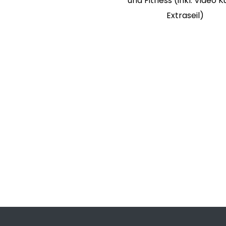
und Fitness (inkl. Video K
Extraseil)