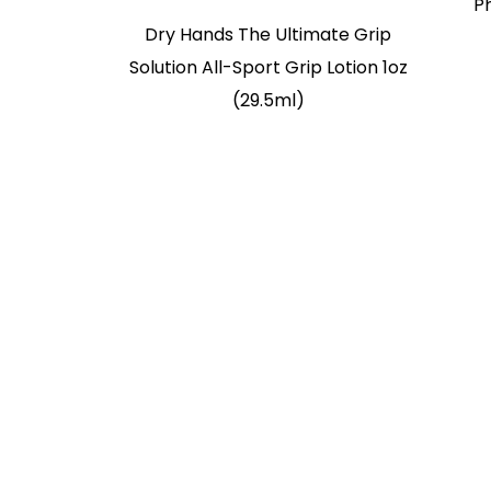
P
Dry Hands The Ultimate Grip
Solution All-Sport Grip Lotion 1oz
(29.5ml)
k 1x 200ml
ip Klettern