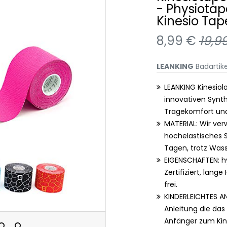
- Physiotap
Kinesio Tap
8,99 €
19,9
LEANKING
Badartike
LEANKING Kinesiol
innovativen Synth
Tragekomfort und
MATERIAL: Wir ver
hochelastisches S
Tagen, trotz Wass
EIGENSCHAFTEN: hy
Zertifiziert, lang
frei.
KINDERLEICHTES A
Anleitung die das
Anfänger zum Kin