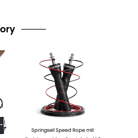
gory
Springseil Speed Rope mit
Rehband B