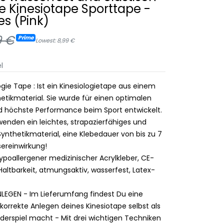
e Kinesiotape Sporttape -
es (Pink)
9 €
Prime
Lowest: 8,99 €
l
ogie Tape : Ist ein Kinesiologietape aus einem
etikmaterial. Sie wurde für einen optimalen
 höchste Performance beim Sport entwickelt.
wenden ein leichtes, strapazierfähiges und
ynthetikmaterial, eine Klebedauer von bis zu 7
ereinwirkung!
poallergener medizinischer Acrylkleber, CE-
e Haltbarkeit, atmungsaktiv, wasserfest, Latex-
NLEGEN - Im Lieferumfang findest Du eine
 korrekte Anlegen deines Kinesiotape selbst als
derspiel macht - Mit drei wichtigen Techniken