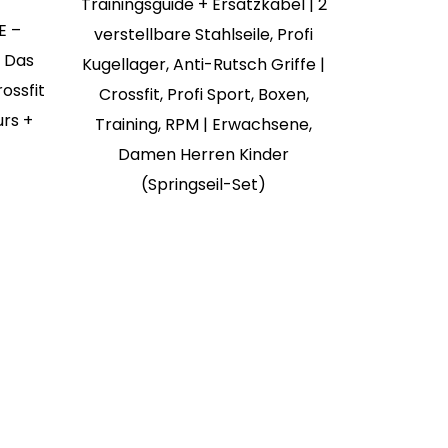
Trainingsguide + Ersatzkabel | 2
Retro
E –
verstellbare Stahlseile, Profi
 Das
Kugellager, Anti-Rutsch Griffe |
rossfit
Crossfit, Profi Sport, Boxen,
urs +
Training, RPM | Erwachsene,
Damen Herren Kinder
(Springseil-Set)