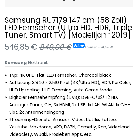
Samsung RU7179 147 cm (58 Zoll)
LED Fernseher (Ultra HD, HDR, Triple
Tuner, Smart TV) [Modelljahr 2019]
546,85 €
849,00 €
Prime
Lowest: 524,90 €
Samsung
Elektronik
Typ: 4K UHD, Flat, LED Fernseher, Charcoal black
Auflösung 3.840 x 2.160 Pixel (4K/Ultra HD), HDR, PurColor,
UHD Upscaling, UHD Dimming, Auto Game Mode
Digitaler Fernsehempfang (DVB): DVB-C/S2/T2 HD,
Analoger Tuner, CI+, 3x HDMI, 2x USB, 1x LAN, WLAN, 1x CI+-
Slot, 2x Antenneneingang
Streaming-Dienste: Amazon Video, Netflix, Zattoo,
Youtube, Maxdome, ARD, DAZN, Gamefly, Ran, Videoland,
Videociety, Wuaki, Prosieben Apps, etc.