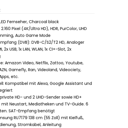
k
 LED Fernseher, Charcoal black
2.160 Pixel (4K/Ultra HD), HDR, PurColor, UHD
Dimming, Auto Game Mode
hempfang (DVB): DVB-C/S2/T2 HD, Analoger
, 2x USB, 1x LAN, WLAN, 1x CI+-Slot, 2x
g
: Amazon Video, Netflix, Zattoo, Youtube,
N, Gamefly, Ran, Videoland, Videociety,
Apps, etc.
ll: Kompatibel mit Alexa, Google Assistant und
tegriert
3 private HD- und 2 UHD-Sender sowie HD+
 mit Neustart, Mediatheken und TV-Guide. 6
sten. SAT-Empfang benötigt
sung RU7179 138 cm (55 Zoll) mit Kielfuß,
dienung, Stromkabel, Anleitung