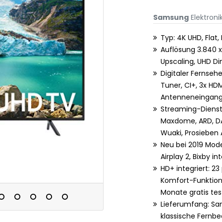
Samsung
Elektroni
Typ: 4K UHD, Flat,
Auflösung 3.840 x 
Upscaling, UHD 
Digitaler Fernse
Tuner, CI+, 3x HDMI
Antenneneingan
Streaming-Dienste
Maxdome, ARD, DAZ
Wuaki, Prosieben 
Neu bei 2019 Mode
Airplay 2, Bixby in
HD+ integriert: 2
Komfort-Funktion
Monate gratis te
Lieferumfang: Sam
klassische Fernbe