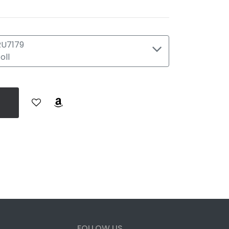
RU7179
oll
FOLLOW US