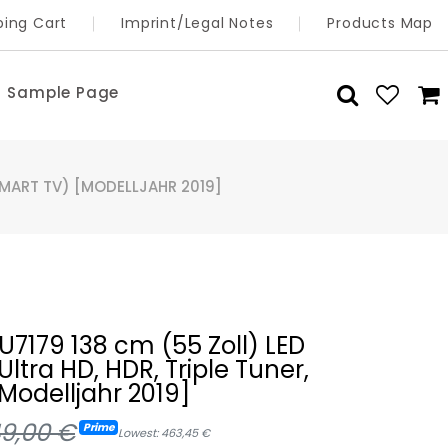
ing Cart
Imprint/Legal Notes
Products Map
Sample Page
 SMART TV) [MODELLJAHR 2019]
7179 138 cm (55 Zoll) LED
ltra HD, HDR, Triple Tuner,
Modelljahr 2019]
9,00 €
Prime
Lowest: 463,45 €