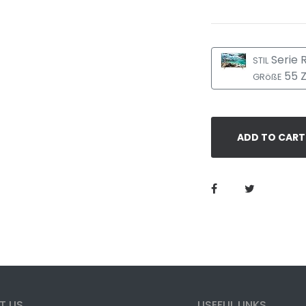
Serie 
STIL
55 Z
GRößE
ADD TO CART
T US
USEFUL LINKS