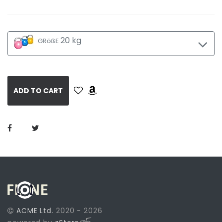
20 kg
GRößE
ADD TO CART
ACME Ltd.
2020 - 2026