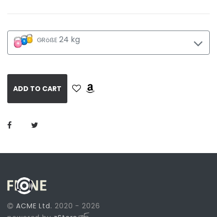
24 kg
GRößE
ADD TO CART
ACME Ltd.
2020 - 2026