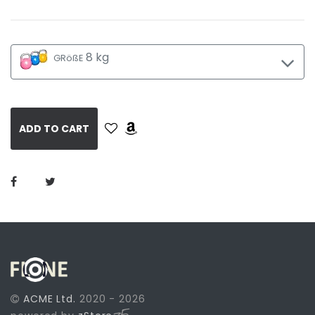
8 kg
GRößE
ADD TO CART
ACME Ltd.
2020 - 2026