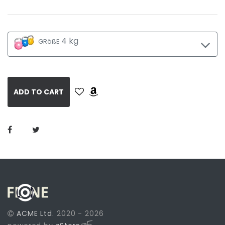
4 kg
GRößE
ADD TO CART
ACME Ltd.
2020 - 2026